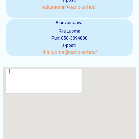
s-posti:
vattuniemi
@nanokerhot.fi
Aluevastaava:
Riia Luoma
Puh: 050-3094800
s-posti:
riia.luoma
@nanokerhot.fi