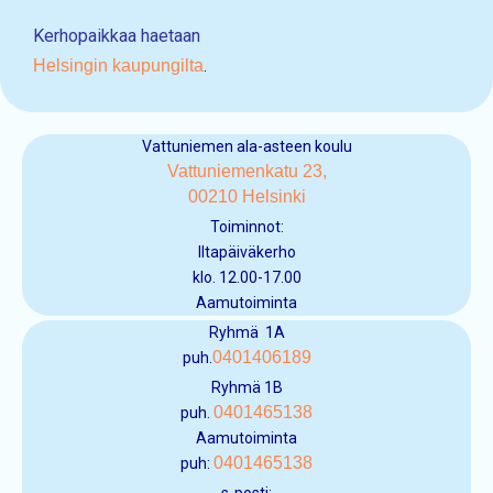
Kerhopaikkaa haetaan
Helsingin kaupungilta
.
Vattuniemen ala-asteen koulu
Vattuniemenkatu 23,
00210 Helsinki
Toiminnot:
Iltapäiväkerho
klo. 12.00-17.00
Aamutoiminta
Ryhmä 1A
0401406189
puh.
Ryhmä 1B
0401465138
puh.
Aamutoiminta
0401465138
puh: