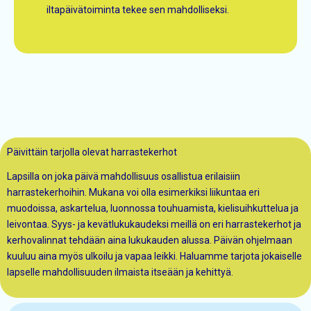
iltapäivätoiminta tekee sen mahdolliseksi.
Päivittäin tarjolla olevat harrastekerhot
Lapsilla on joka päivä mahdollisuus osallistua erilaisiin
harrastekerhoihin. Mukana voi olla esimerkiksi liikuntaa eri
muodoissa, askartelua, luonnossa touhuamista, kielisuihkuttelua ja
leivontaa. Syys- ja kevätlukukaudeksi meillä on eri harrastekerhot ja
kerhovalinnat tehdään aina lukukauden alussa. Päivän ohjelmaan
kuuluu aina myös ulkoilu ja vapaa leikki. Haluamme tarjota jokaiselle
lapselle mahdollisuuden ilmaista itseään ja kehittyä.