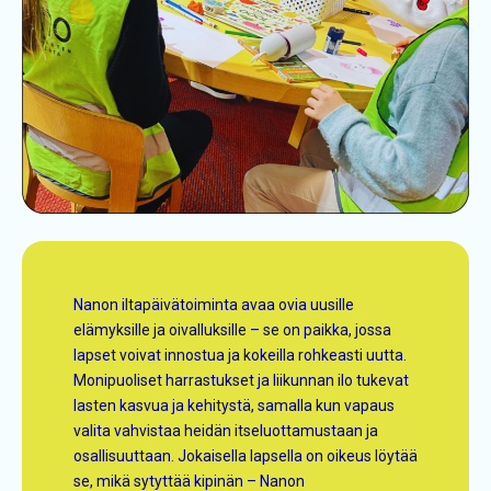
Nanon iltapäivätoiminta avaa ovia uusille
elämyksille ja oivalluksille – se on paikka, jossa
lapset voivat innostua ja kokeilla rohkeasti uutta.
Monipuoliset harrastukset ja liikunnan ilo tukevat
lasten kasvua ja kehitystä, samalla kun vapaus
valita vahvistaa heidän itseluottamustaan ja
osallisuuttaan. Jokaisella lapsella on oikeus löytää
se, mikä sytyttää kipinän – Nanon