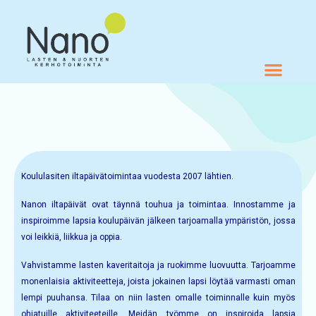
Skip to content
Siirry sisältöön
Koululasiten iltapäivätoimintaa vuodesta 2007 lähtien.
Nanon iltapäivät ovat täynnä touhua ja toimintaa. Innostamme ja
inspiroimme lapsia koulupäivän jälkeen tarjoamalla ympäristön, jossa
voi leikkiä, liikkua ja oppia.
Vahvistamme lasten kaveritaitoja ja ruokimme luovuutta. Tarjoamme
monenlaisia aktiviteetteja, joista jokainen lapsi löytää varmasti oman
lempi puuhansa. Tilaa on niin lasten omalle toiminnalle kuin myös
ohjatuille aktiviteeteille. Meidän työmme on inspiroida lapsia