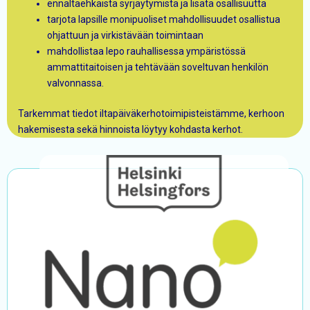
ennaltaehkäistä syrjäytymistä ja lisätä osallisuutta
tarjota lapsille monipuoliset mahdollisuudet osallistua
ohjattuun ja virkistävään toimintaan
mahdollistaa lepo rauhallisessa ympäristössä
ammattitaitoisen ja tehtävään soveltuvan henkilön
valvonnassa.
Tarkemmat tiedot iltapäiväkerhotoimipisteistämme, kerhoon
hakemisesta sekä hinnoista löytyy kohdasta kerhot.