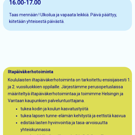
16.00-17.00
Taas mennään ! Ulkoilua ja vapaata leikkiä. Päivä päättyy,
kiitetään yhteisestä päivästä.
Iltapäiväkerhotoiminta
Koululaisten iltapäiväkerhotoiminta on tarkoitettu ensisijaisesti 1.
ja 2. vuosiluokkien oppilaille. Järjestämme perusopetuslaissa
määriteltyä iltapäiväkerhotoimintaa ja toimimme Helsingin ja
Vantaan kaupunkien palveluntuottajana.
tukea kodin ja koulun kasvatustyötä
tukea lapsen tunne-elämän kehitystä ja eettistä kasvua
edistää lasten hyvinvointia ja tasa-arvoisuutta
yhteiskunnassa