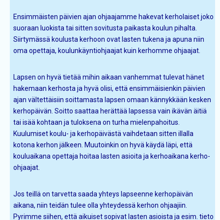
Ensimmäisten päivien ajan ohjaajamme hakevat kerholaiset joko
suoraan luokista tai sitten sovitusta paikasta koulun pihalta.
Siirtymässä koulusta kerhoon ovat lasten tukena ja apuna niin
oma opettaja, koulunkäyntiohjaajat kuin kerhomme ohjaajat.
Lapsen on hyvä tietää mihin aikaan vanhemmat tulevat hänet
hakemaan kerhosta ja hyvä olisi, että ensimmäisienkin päivien
ajan vältettäisiin soittamasta lapsen omaan kännykkään kesken
kerhopäivän. Soitto saattaa herättää lapsessa vain ikävän äitiä
tai isää kohtaan ja tuloksena on turha mielenpahoitus.
Kuulumiset koulu- ja kerhopäivästä vaihdetaan sitten illalla
kotona kerhon jälkeen. Muutoinkin on hyvä käydä läpi, että
kouluaikana opettaja hoitaa lasten asioita ja kerhoaikana kerho-
ohjaajat.
Jos teillä on tarvetta saada yhteys lapseenne kerhopäivän
aikana, niin teidän tulee olla yhteydessä kerhon ohjaajiin.
Pyrimme siihen, että aikuiset sopivat lasten asioista ja esim. tieto