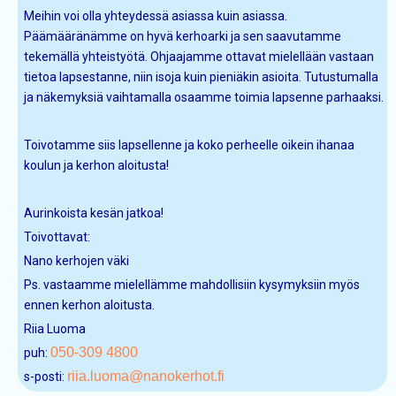
Meihin voi olla yhteydessä asiassa kuin asiassa.
Päämääränämme on hyvä kerhoarki ja sen saavutamme
tekemällä yhteistyötä. Ohjaajamme ottavat mielellään vastaan
tietoa lapsestanne, niin isoja kuin pieniäkin asioita. Tutustumalla
ja näkemyksiä vaihtamalla osaamme toimia lapsenne parhaaksi.
Toivotamme siis lapsellenne ja koko perheelle oikein ihanaa
koulun ja kerhon aloitusta!
Aurinkoista kesän jatkoa!
Toivottavat:
Nano kerhojen väki
Ps. vastaamme mielellämme mahdollisiin kysymyksiin myös
ennen kerhon aloitusta.
Riia Luoma
050-309 4800
puh:
riia.luoma@nanokerhot.fi
s-posti: