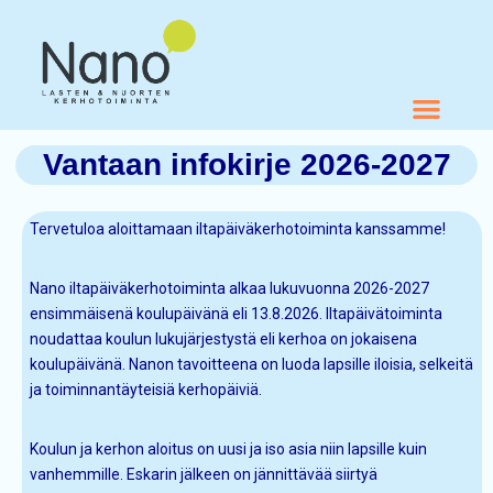
Skip to content
Siirry sisältöön
Vantaan infokirje 2026-2027
Tervetuloa aloittamaan iltapäiväkerhotoiminta kanssamme!
Nano iltapäiväkerhotoiminta alkaa lukuvuonna 2026-2027
ensimmäisenä koulupäivänä eli 13.8.2026. Iltapäivätoiminta
noudattaa koulun lukujärjestystä eli kerhoa on jokaisena
koulupäivänä. Nanon tavoitteena on luoda lapsille iloisia, selkeitä
ja toiminnantäyteisiä kerhopäiviä.
Koulun ja kerhon aloitus on uusi ja iso asia niin lapsille kuin
vanhemmille. Eskarin jälkeen on jännittävää siirtyä